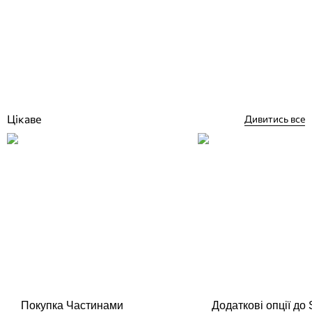
Fitstar Taifun Duo лицьова панель для пристрою зустрічного течії
Відгуки (0)
89 672
грн
Купити
Цікаве
Дивитись все
Покупка Частинами
Додаткові опції до