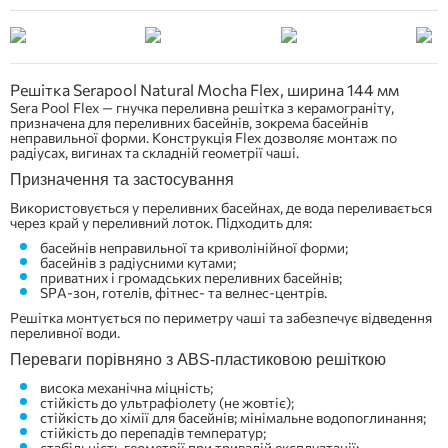
Решітка Serapool Natural Mocha Flex, ширина 144 мм
Sera Pool Flex — гнучка переливна решітка з керамограніту,
призначена для переливних басейнів, зокрема басейнів
неправильної форми. Конструкція Flex дозволяє монтаж по
радіусах, вигинах та складній геометрії чаші.
Призначення та застосування
Використовується у переливних басейнах, де вода переливається
через край у переливний лоток. Підходить для:
басейнів неправильної та криволінійної форми;
басейнів з радіусними кутами;
приватних і громадських переливних басейнів;
SPA-зон, готелів, фітнес- та велнес-центрів.
Решітка монтується по периметру чаші та забезпечує відведення
переливної води.
Переваги порівняно з ABS-пластиковою решіткою
висока механічна міцність;
стійкість до ультрафіолету (не жовтіє);
стійкість до хімії для басейнів; мінімальне водопоглинання;
стійкість до перепадів температур;
стабільність геометрії при тривалій експлуатації;