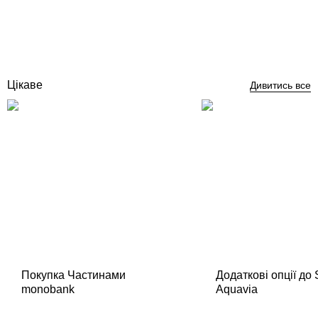
Відгуки (0)
431
грн
Немає в наявності
Цікаве
Дивитись все
Покупка Частинами
Додаткові опції до
monobank
Aquavia