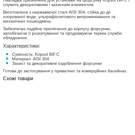
Накладка призначена для установки на форсунку Kripsol BIF.C і
служить декоративним і захисним елементом.
Виготовлена ​​з нержавіючої сталі AISI 304, стійка до дії
хлорованої води, ультрафіолетового випромінювання та
механічних пошкоджень.
Забезпечує надійне прилягання до корпусу форсунки,
запобігаючи її розхитування та продовжуючи термін служби
обладнання.
Характеристики:
Сумісність: Kripsol BIF.C
Матеріал: AISI 304
Захист та декоративне оздоблення форсунки
Готова до застосування у приватних та комерційних басейнах.
Схожі товари