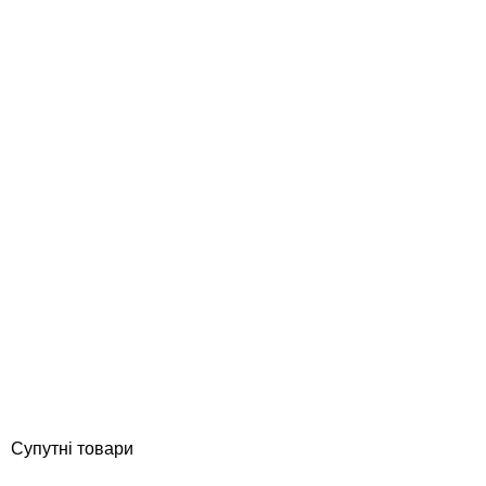
Hayward кошик для скіммерів PREMIUM та DESIGN (SKX16000C)
Відгуки (0)
1 940
грн
Купити
Супутні товари