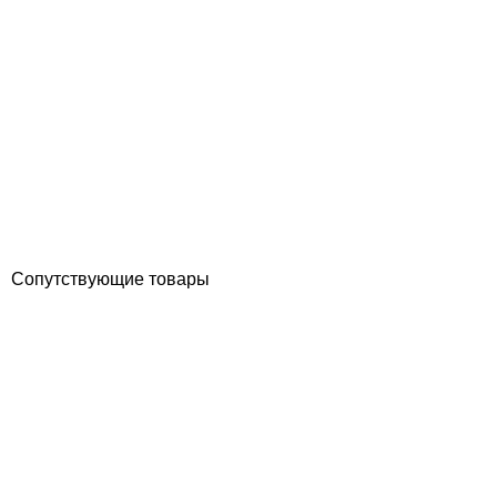
Aquaviva противоскользящий ПВХ настил черный, (5 мм, 0.9х15
м)
Отзывы (0)
10 207
грн
Купить
Сопутствующие товары