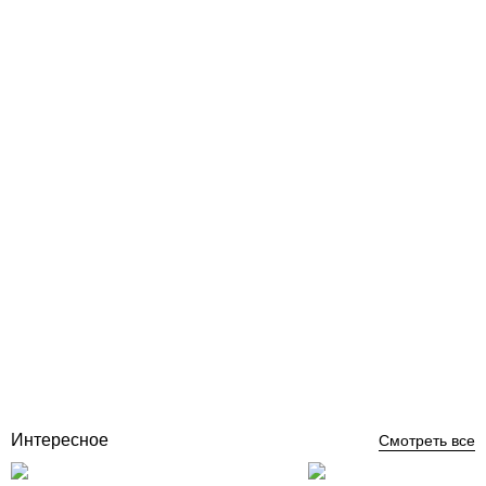
Vagner ZETTA 400 робот пылесос для бассейна, 15x6 м, (дно)
Отзывы (0)
0
грн
Нет в наличии
Интересное
Смотреть все